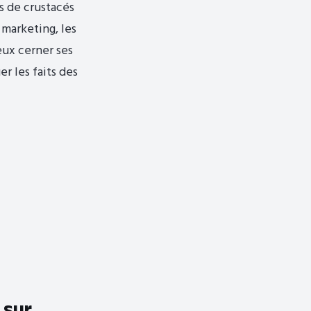
s de crustacés
 marketing, les
eux cerner ses
r les faits des
 sur