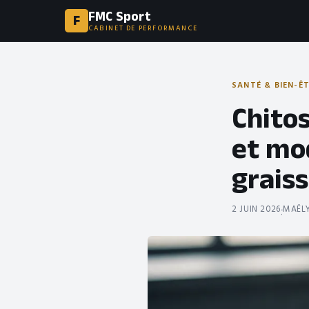
FMC Sport
F
CABINET DE PERFORMANCE
SANTÉ & BIEN-Ê
Chitos
et mo
grais
2 JUIN 2026
MAËLY
·