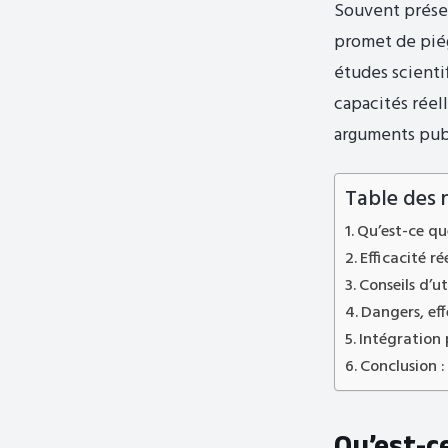
Souvent présen
promet de piég
études scienti
capacités réell
arguments publ
Table des 
Qu’est-ce qu
Efficacité ré
Conseils d’u
Dangers, eff
Intégration 
Conclusion : 
Qu’est-ce