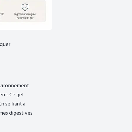
oquer
environnement
ent. Ce gel
n se liant à
mes digestives