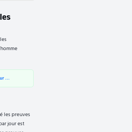
 les
les
 l’homme
sur …
é les preuves
ar jour est