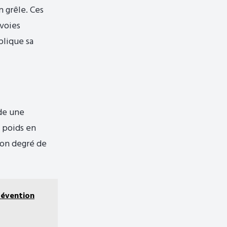
n grêle. Ces
 voies
plique sa
ède une
n poids en
 son degré de
révention