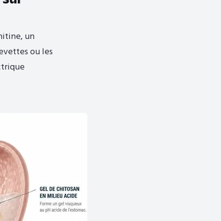
hitine, un
evettes ou les
ctrique