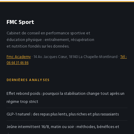
lequel choisir et
pourquoi
FMC Sport
Cabinet de conseil en performance sportive et
éducation physique : entraînement, récupération
et nutrition fondés sur les données.
Fmc Academy
·
14 Av. Jacques Cœur, 18140 La Chapelle-Montlinard
·
Tél :
06 64 31 46 86
DERNIÈRES ANALYSES
Effet rebond poids : pourquoi la stabilisation change tout après un
régime trop strict
GLP-1 naturel : des repas plus lents, plus riches et plus rassasiants
Jeûne intermittent 16/8, matin ou soir : méthodes, bénéfices et