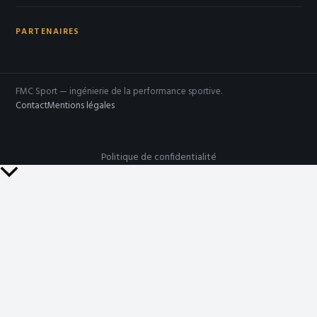
PARTENAIRES
FMC Sport — ingénierie de la performance sportive.
Contact
Mentions légales
Politique de confidentialité
Retour
en
haut