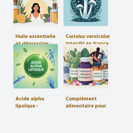
Huile essentielle
Coriolus versicolor
et dépression :
interdit en france
usages, limites et
: ce qu’il faut
précautions à
vraiment savoir
connaître
Acide alpha
Complément
lipoïque :
alimentaire pour
bienfaits, usages
douleurs
et précautions à
musculaires et
connaître
articulaires :