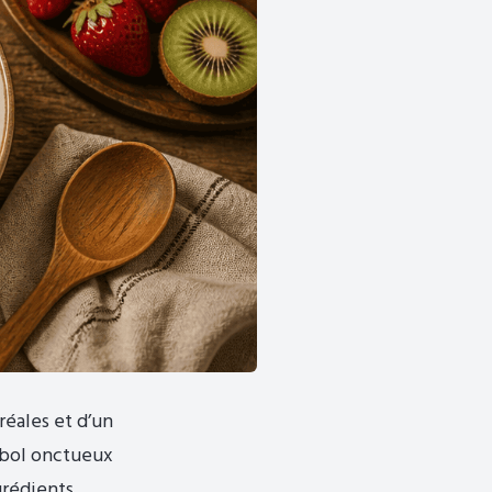
éales et d’un
n bol onctueux
ngrédients