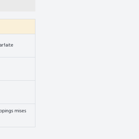
arfaite
oppings mises