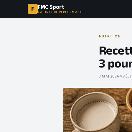
FMC Sport
F
CABINET DE PERFORMANCE
NUTRITION
Recett
3 pou
3 MAI 2026
MAËLY
·