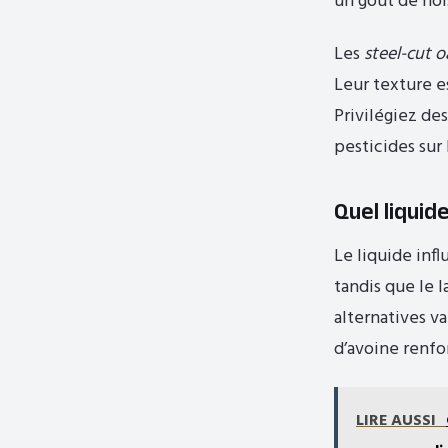
un goût de no
Les
steel-cut o
Leur texture e
Privilégiez des
pesticides sur
Quel liquid
Le liquide infl
tandis que le 
alternatives va
d’avoine renfo
LIRE AUSSI