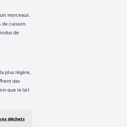
eurs morceaux.
s de cuisson.
résidus de
la plus légère,
ffrent des
ors que le lait
 vos déchets