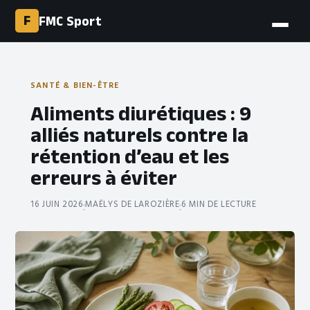
F
FMC Sport
SANTÉ & BIEN-ÊTRE
Aliments diurétiques : 9
alliés naturels contre la
rétention d’eau et les
erreurs à éviter
16 JUIN 2026
MAËLYS DE LAROZIÈRE
6 MIN DE LECTURE
·
·