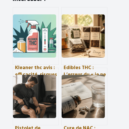
Kleaner thc avis :
Edibles THC :
efficacité, risques
L’erreur du « je ne
et alternatives
sens rien » qui
passées au crible
ruine votre
expérience
Pistolet de
Cure de NAC :