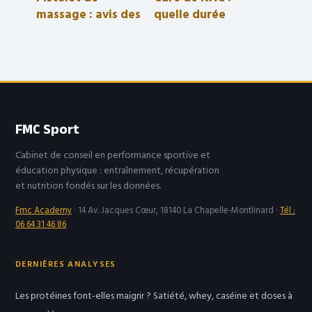
massage : avis des
quelle durée
kinés sur
optimale pour
l’efficacité et les
atteindre vos
risques réels
objectifs de santé
?
FMC Sport
Cabinet de conseil en performance sportive et
éducation physique : entraînement, récupération
et nutrition fondés sur les données.
Fmc Academy
·
14 Av. Jacques Cœur, 18140 La Chapelle-Montlinard
·
Tél :
06 64 31 46 86
DERNIÈRES ANALYSES
Les protéines font-elles maigrir ? Satiété, whey, caséine et doses à