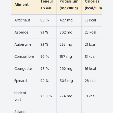
Teneur
Potassium
Calories
Aliment
en eau
(mg/100g)
(kcal/100g)
Artichaut
85 %
427 mg
33 kcal
Asperge
93 %
202 mg
23 kcal
Aubergine
93 %
235 mg
21 kcal
Concombre
96 %
157 mg
13 kcal
Courgette
95 %
262 mg
16 kcal
Épinard
92 %
504 mg
28 kcal
Haricot
> 90 %
224 mg
31 kcal
vert
Salade