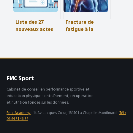
Liste des 27
Fracture de
nouveaux actes
fatigue à la
aide-soignant en
cheville : 6 à 12
pdf comment y
semaines de
voir clair
repos pour une
reprise sans
récidive
FMC Sport
Cabinet de conseil en performance sportive et
éducation physique : entraînement, récupération
et nutrition fondés sur les données.
Fmc Academy
·
14 Av. Jacques Cœur, 18140 La Chapelle-Montlinard
·
Tél :
06 64 31 46 86