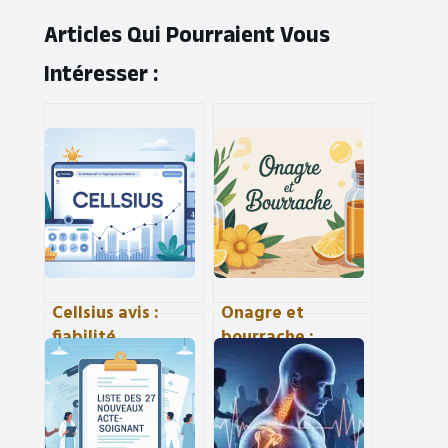
Articles Qui Pourraient Vous
Intéresser :
Cellsius avis :
Onagre et
fiabilité,
bourrache :
performances et
bienfaits,
retours
différences et
d’expérience
usages pour votre
passés au crible
santé