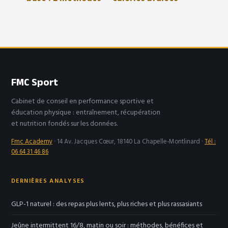
de calcul fiables
en 40 minutes
pour maîtriser vos
sans impact
besoins
articulaire
caloriques
FMC Sport
Cabinet de conseil en performance sportive et
éducation physique : entraînement, récupération
et nutrition fondés sur les données.
Fmc Academy
·
14 Av. Jacques Cœur, 18140 La Chapelle-Montlinard
·
Tél :
06 64 31 46 86
DERNIÈRES ANALYSES
GLP-1 naturel : des repas plus lents, plus riches et plus rassasiants
Jeûne intermittent 16/8, matin ou soir : méthodes, bénéfices et