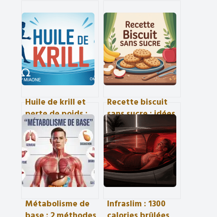
Huile de krill et
Recette biscuit
perte de poids :
sans sucre : idées
mythe séduisant
simples, saines et
ou vrai coup de
vraiment
pouce ?
gourmandes
Métabolisme de
Infraslim : 1300
base : 2 méthodes
calories brûlées