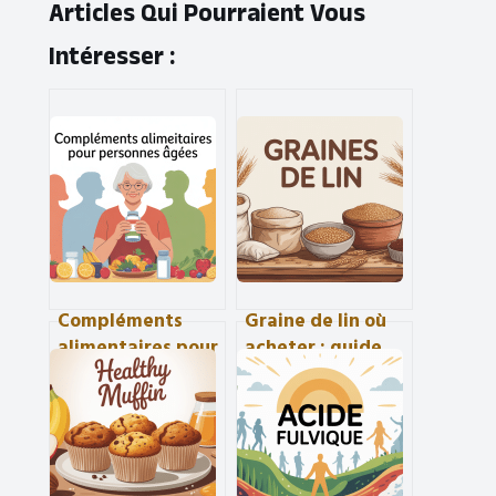
Articles Qui Pourraient Vous
Intéresser :
Compléments
Graine de lin où
alimentaires pour
acheter : guide
personnes âgées :
pratique pour
bien choisir et
bien choisir
éviter les pièges