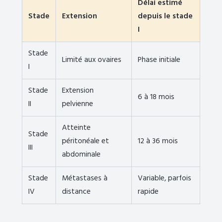
Délai estimé
Stade
Extension
depuis le stade
I
Stade
Limité aux ovaires
Phase initiale
I
Stade
Extension
6 à 18 mois
II
pelvienne
Atteinte
Stade
péritonéale et
12 à 36 mois
III
abdominale
Stade
Métastases à
Variable, parfois
IV
distance
rapide