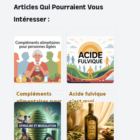
Articles Qui Pourraient Vous
Intéresser :
Compléments
Acide fulvique
alimentaires pour
c’est quoi
personnes âgées :
exactement et
bien choisir et
pourquoi vous en
éviter les pièges
parle-t-on autant