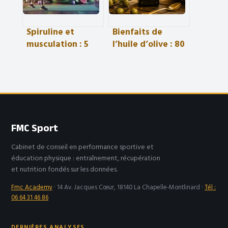
Spiruline et
Bienfaits de
musculation : 5
l’huile d’olive : 80
grammes par jour
% d’acides gras
pour optimiser la
essentiels et 3
récupération et
secrets pour
l’hypertrophie
choisir la
meilleure qualité
FMC Sport
Cabinet de conseil en performance sportive et
éducation physique : entraînement, récupération
et nutrition fondés sur les données.
Fmc Academy
·
14 Av. Jacques Cœur, 18140 La Chapelle-Montlinard
·
Tél :
06 64 31 46 86
DERNIÈRES ANALYSES