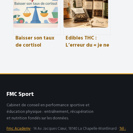
Baisser son taux
Edibles THC :
de cortisol
L’erreur du « je ne
naturellement
sens rien » qui
sans bouleverser
ruine votre
tout son
expérience
quotidien
FMC Sport
Cabinet de conseil en performance sportive et
éducation physique : entraînement, récupération
et nutrition fondés sur les données.
Fmc Academy
·
14 Av. Jacques Cœur, 18140 La Chapelle-Montlinard
·
Tél :