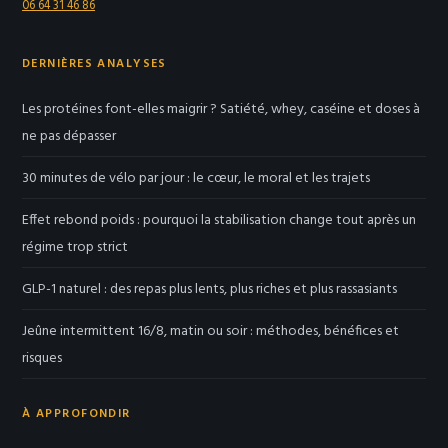
06 64 31 46 86
DERNIÈRES ANALYSES
Les protéines font-elles maigrir ? Satiété, whey, caséine et doses à
ne pas dépasser
30 minutes de vélo par jour : le cœur, le moral et les trajets
Effet rebond poids : pourquoi la stabilisation change tout après un
régime trop strict
GLP-1 naturel : des repas plus lents, plus riches et plus rassasiants
Jeûne intermittent 16/8, matin ou soir : méthodes, bénéfices et
risques
À APPROFONDIR