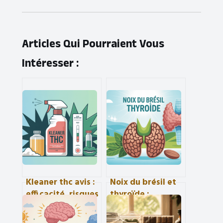
Articles Qui Pourraient Vous
Intéresser :
Kleaner thc avis :
Noix du brésil et
efficacité, risques
thyroïde :
et alternatives
bienfaits, risques
passées au crible
et mode d’emploi