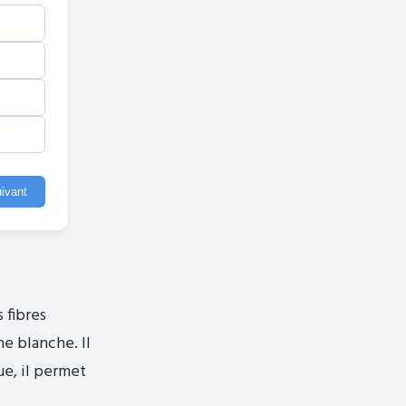
ivant
 fibres
e blanche. Il
ue, il permet