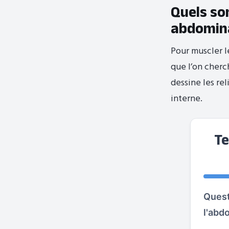
Quels so
abdomina
Pour muscler le
que l’on cherc
dessine les re
interne.
Te
Quest
l'abd