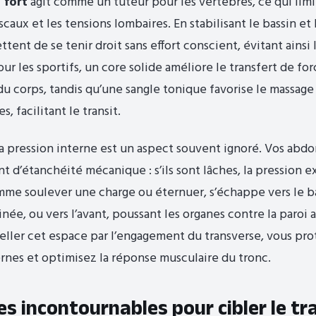
 fort
agit comme un tuteur pour les vertèbres, ce qui limi
aux et les tensions lombaires. En stabilisant le bassin et 
ent de se tenir droit sans effort conscient, évitant ainsi 
ur les sportifs, un core solide améliore le transfert de for
 du corps, tandis qu’une sangle tonique favorise le massage
, facilitant le transit.
la pression interne est un aspect souvent ignoré. Vos abd
t d’étanchéité mécanique : s’ils sont lâches, la pression e
omme soulever une charge ou éternuer, s’échappe vers le ba
rinée, ou vers l’avant, poussant les organes contre la paroi
eller cet espace par l’engagement du transverse, vous pr
ernes et optimisez la réponse musculaire du tronc.
es incontournables pour cibler le t