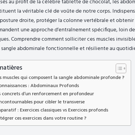
sés au profit de la célèbre tablette de chocolat, les abdo
ituent la véritable clé de voûte de notre corps. Indispen
posture droite, protéger la colonne vertébrale et obtenir
emandent une approche d’entraînement spécifique, loin de
ques. Comprendre comment solliciter ces muscles invisib
 sangle abdominale fonctionnelle et résiliente au quotidi
matières
es muscles qui composent la sangle abdominale profonde ?
connaissances : Abdominaux Profonds
es concrets d’un renforcement en profondeur
incontournables pour cibler le transverse
aratif : Exercices classiques vs Exercices profonds
égrer ces exercices dans votre routine ?