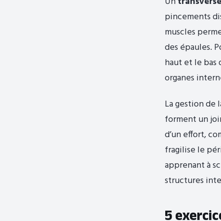
Un
transverse
pincements disc
muscles permett
des épaules. Po
haut et le bas
organes internes
La gestion de 
forment un join
d’un effort, c
fragilise le pé
apprenant à sc
structures int
5 exercic