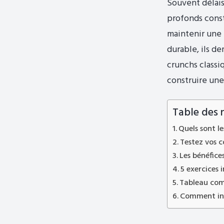
Souvent délais
profonds const
maintenir une 
durable, ils d
crunchs classi
construire une
Table des 
Quels sont l
Testez vos 
Les bénéfic
5 exercices 
Tableau comp
Comment int