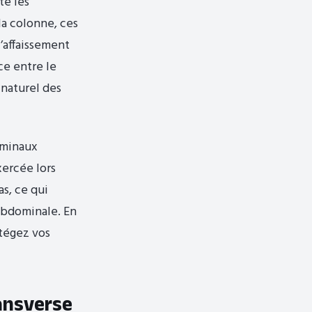
te les
la colonne, ces
l’affaissement
ce entre le
 naturel des
ominaux
xercée lors
s, ce qui
 abdominale. En
otégez vos
ransverse