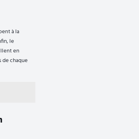
pent à la
fin, le
illent en
rs de chaque
n