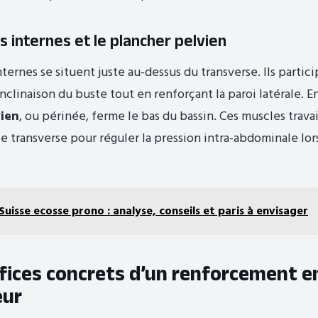
s internes et le plancher pelvien
ternes se situent juste au-dessus du transverse. Ils partici
’inclinaison du buste tout en renforçant la paroi latérale. En
vien
, ou périnée, ferme le bas du bassin. Ces muscles trava
le transverse pour réguler la pression intra-abdominale lo
Suisse ecosse prono : analyse, conseils et paris à envisager
fices concrets d’un renforcement e
eur