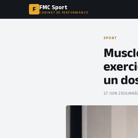
FMC Sport
F
CABINET DE PERFORMANCE
SPORT
Muscl
exerc
un do
27 JUIN 2026
MAËL
·