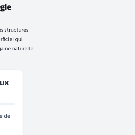
gle
es structures
ficiel qui
gaine naturelle
aux
se de