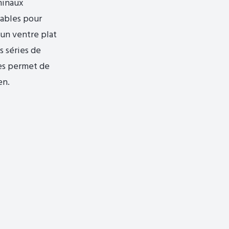
minaux
sables pour
 un ventre plat
s séries de
les permet de
en.