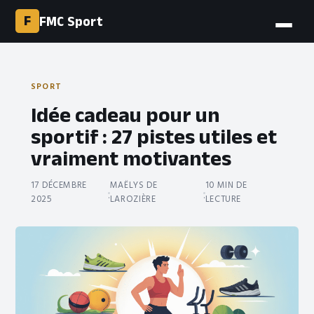
F
FMC Sport
SPORT
Idée cadeau pour un
sportif : 27 pistes utiles et
vraiment motivantes
17 DÉCEMBRE
MAËLYS DE
10 MIN DE
·
·
2025
LAROZIÈRE
LECTURE