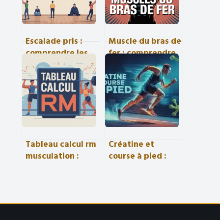
Escalade pris :
Muscle du bras de
comprendre les
fer : comprendre,
prises d’escalade
renforcer et
et mieux
gagner en force
progresser
Tableau calcul rm
Créatine et
musculation :
course à pied :
guide pratique
booster sa
pour vous
puissance et sa
entraîner plus
récupération sans
juste
prise de masse