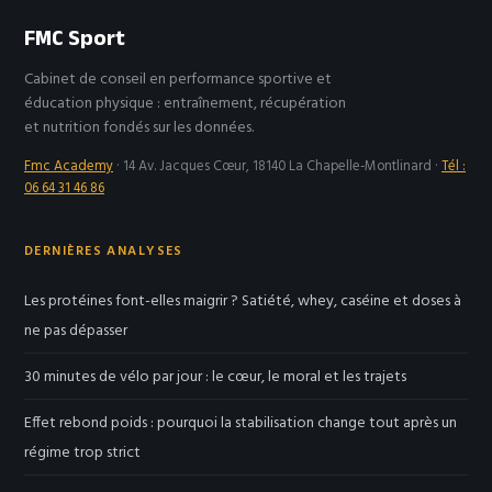
FMC Sport
Cabinet de conseil en performance sportive et
éducation physique : entraînement, récupération
et nutrition fondés sur les données.
Fmc Academy
·
14 Av. Jacques Cœur, 18140 La Chapelle-Montlinard
·
Tél :
06 64 31 46 86
DERNIÈRES ANALYSES
Les protéines font-elles maigrir ? Satiété, whey, caséine et doses à
ne pas dépasser
30 minutes de vélo par jour : le cœur, le moral et les trajets
Effet rebond poids : pourquoi la stabilisation change tout après un
régime trop strict