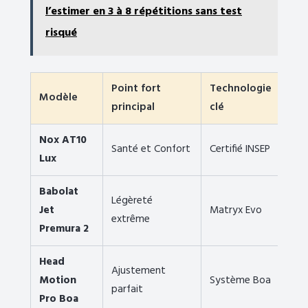
l’estimer en 3 à 8 répétitions sans test
risqué
Point fort
Technologie
Not
Modèle
principal
clé
(Ex
Nox AT10
Santé et Confort
Certifié INSEP
4.9/
Lux
Babolat
Légèreté
Jet
Matryx Evo
4.7
extrême
Premura 2
Head
Ajustement
Motion
Système Boa
4.7
parfait
Pro Boa