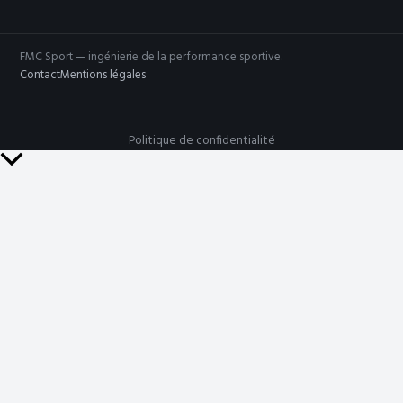
FMC Sport — ingénierie de la performance sportive.
Contact
Mentions légales
Politique de confidentialité
Retour
en
haut