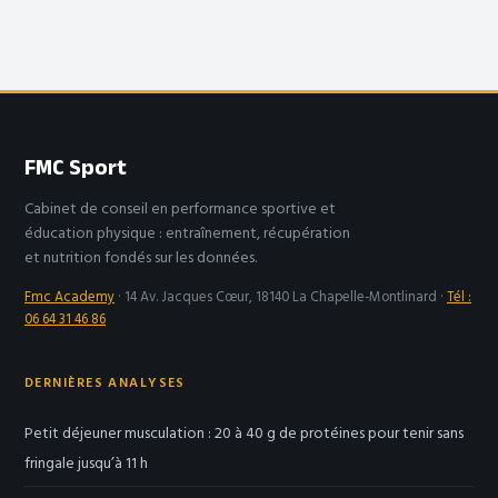
efficacité sur
leviers pour
votre santé
transformer vos
interactions et
gagner en impact
FMC Sport
Cabinet de conseil en performance sportive et
éducation physique : entraînement, récupération
et nutrition fondés sur les données.
Fmc Academy
·
14 Av. Jacques Cœur, 18140 La Chapelle-Montlinard
·
Tél :
06 64 31 46 86
DERNIÈRES ANALYSES
Petit déjeuner musculation : 20 à 40 g de protéines pour tenir sans
fringale jusqu’à 11 h