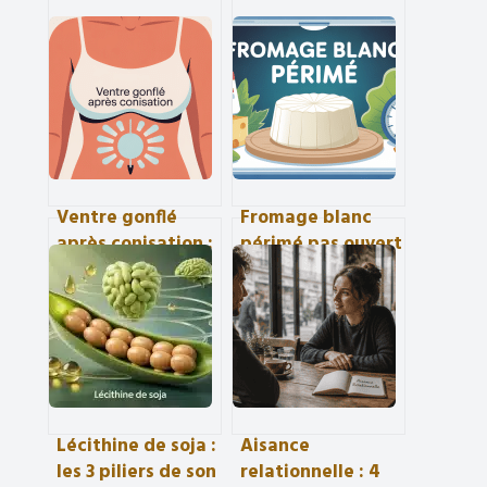
Ventre gonflé
Fromage blanc
après conisation :
périmé pas ouvert
causes, durée et
: peut-on le
solutions
consommer sans
possibles
risque ?
Lécithine de soja :
Aisance
les 3 piliers de son
relationnelle : 4