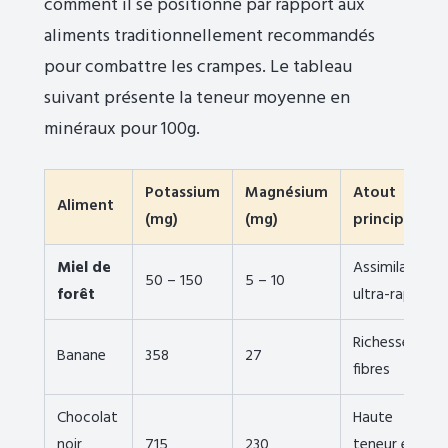
comment il se positionne par rapport aux
aliments traditionnellement recommandés
pour combattre les crampes. Le tableau
suivant présente la teneur moyenne en
minéraux pour 100g.
Potassium
Magnésium
Atout
Aliment
(mg)
(mg)
principal
Miel de
Assimilation
50 – 150
5 – 10
forêt
ultra-rapide
Richesse en
Banane
358
27
fibres
Chocolat
Haute
noir
715
230
teneur en