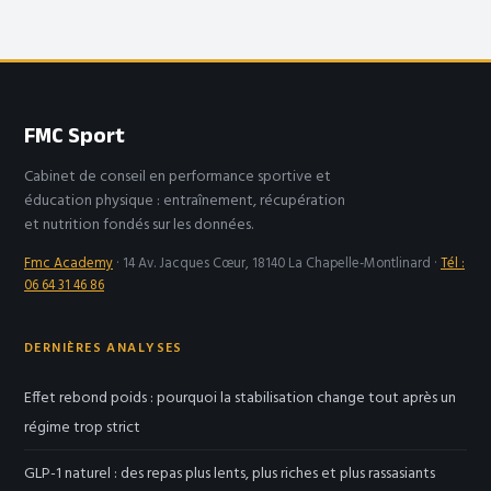
pdf comment y
semaines de
voir clair
repos pour une
reprise sans
récidive
FMC Sport
Cabinet de conseil en performance sportive et
éducation physique : entraînement, récupération
et nutrition fondés sur les données.
Fmc Academy
·
14 Av. Jacques Cœur, 18140 La Chapelle-Montlinard
·
Tél :
06 64 31 46 86
DERNIÈRES ANALYSES
Effet rebond poids : pourquoi la stabilisation change tout après un
régime trop strict
GLP-1 naturel : des repas plus lents, plus riches et plus rassasiants