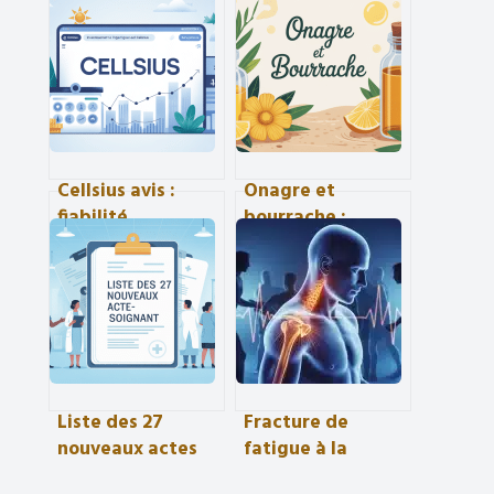
Cellsius avis :
Onagre et
fiabilité,
bourrache :
performances et
bienfaits,
retours
différences et
d’expérience
usages pour votre
passés au crible
santé
Liste des 27
Fracture de
nouveaux actes
fatigue à la
aide-soignant en
cheville : 6 à 12