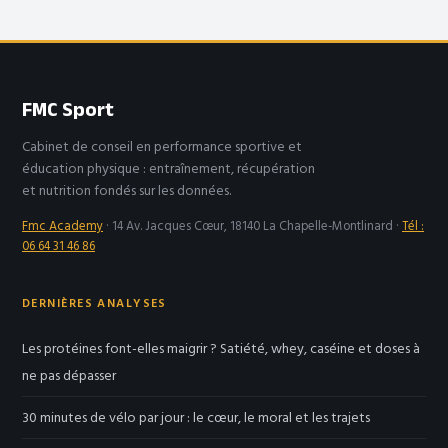
articulaire
votre signal
d’alerte santé
FMC Sport
Cabinet de conseil en performance sportive et
éducation physique : entraînement, récupération
et nutrition fondés sur les données.
Fmc Academy
·
14 Av. Jacques Cœur, 18140 La Chapelle-Montlinard
·
Tél :
06 64 31 46 86
DERNIÈRES ANALYSES
Les protéines font-elles maigrir ? Satiété, whey, caséine et doses à
ne pas dépasser
30 minutes de vélo par jour : le cœur, le moral et les trajets