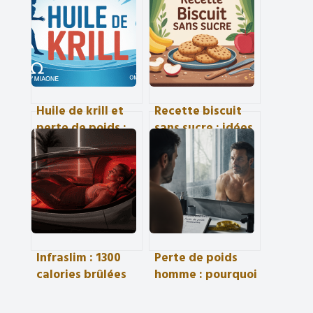
Huile de krill et
Recette biscuit
perte de poids :
sans sucre : idées
mythe séduisant
simples, saines et
ou vrai coup de
vraiment
pouce ?
gourmandes
Infraslim : 1300
Perte de poids
calories brûlées
homme : pourquoi
en 40 minutes
le tour de taille
sans impact
de 102 cm est