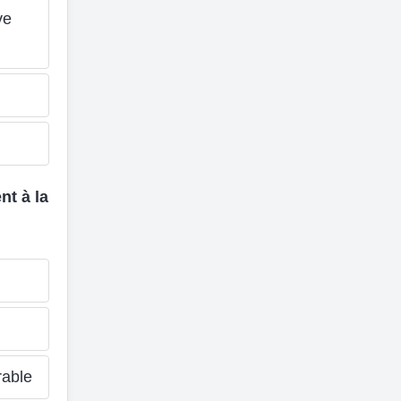
ve
nt à la
rable