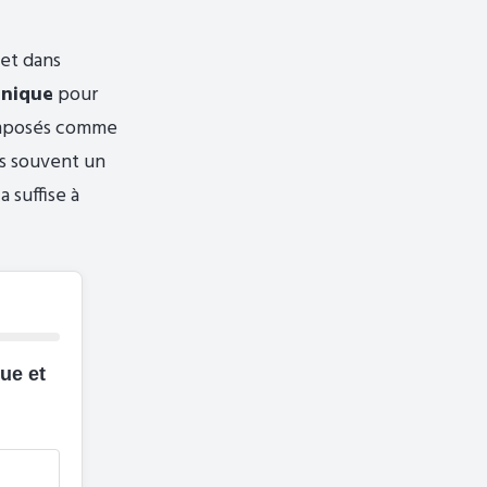
et dans
anique
pour
composés comme
lus souvent un
a suffise à
que et