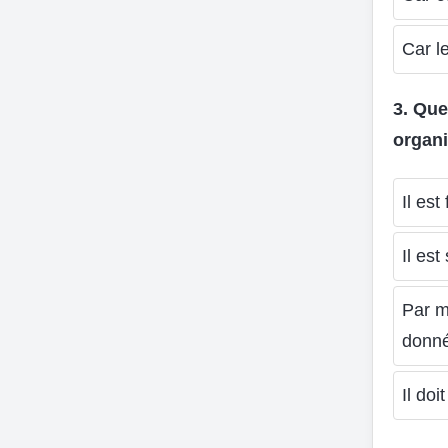
Car l
3. Que
organi
Il es
Il est
Par m
donné
Il doi