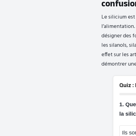
confusion
Le silicium es
l’alimentation
désigner des f
les silanols, s
effet sur les a
démontrer une 
Quiz :
1. Que
la sili
Ils s