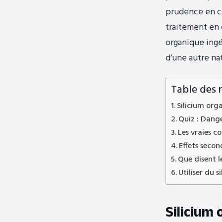
prudence en c
traitement en 
organique ingé
d’une autre na
Table des 
Silicium orga
Quiz : Dange
Les vraies c
Effets secon
Que disent le
Utiliser du s
Silicium o