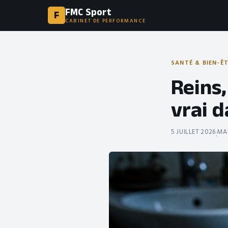
FMC Sport
F
CABINET DE PERFORMANCE
SANTÉ & BIEN-Ê
Reins,
vrai d
5 JUILLET 2026
MA
·