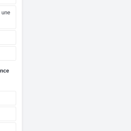
t une
ence