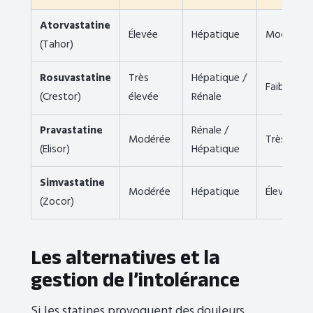
Atorvastatine
Élevée
Hépatique
Modéré
(Tahor)
Rosuvastatine
Très
Hépatique /
Faible
(Crestor)
élevée
Rénale
Pravastatine
Rénale /
Modérée
Très faibl
(Elisor)
Hépatique
Simvastatine
Modérée
Hépatique
Élevé
(Zocor)
Les alternatives et la
gestion de l’intolérance
Si les statines provoquent des douleurs