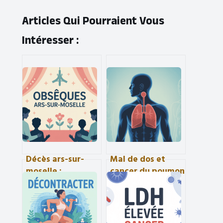
Articles Qui Pourraient Vous
Intéresser :
Décès ars-sur-
Mal de dos et
moselle :
cancer du poumon
démarches, avis
: comment faire la
d’obsèques et
différence ?
informations
utiles