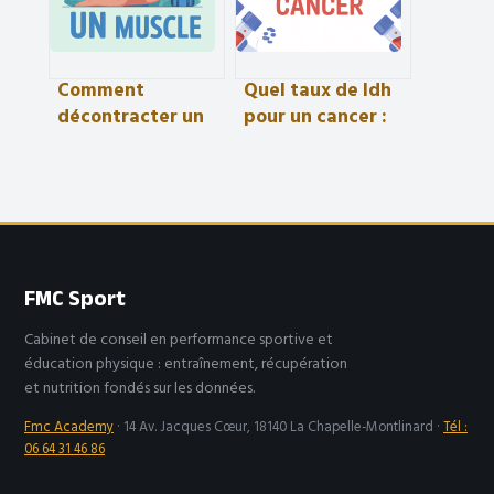
Comment
Quel taux de ldh
décontracter un
pour un cancer :
muscle :
seuils, risques et
méthodes
interprétations
efficaces et
erreurs à éviter
FMC Sport
Cabinet de conseil en performance sportive et
éducation physique : entraînement, récupération
et nutrition fondés sur les données.
Fmc Academy
·
14 Av. Jacques Cœur, 18140 La Chapelle-Montlinard
·
Tél :
06 64 31 46 86