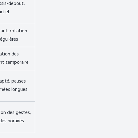
assis-debout,
rtiel
haut, rotation
égulières
tation des
ent temporaire
dapté, pauses
urnées longues
tion des gestes,
des horaires