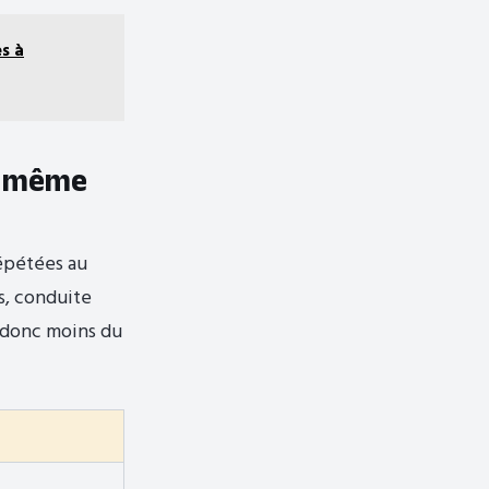
es à
a même
répétées au
s, conduite
d donc moins du