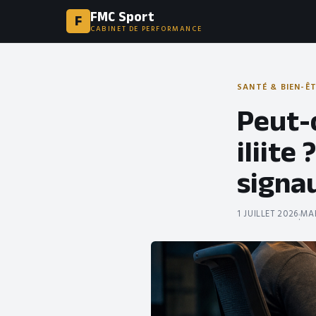
FMC Sport
F
CABINET DE PERFORMANCE
SANTÉ & BIEN-Ê
Peut-o
iliit
signau
1 JUILLET 2026
MAË
·