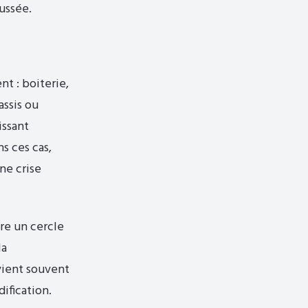
ussée.
nt : boiterie,
assis ou
issant
ns ces cas,
ne crise
pre un cercle
la
vient souvent
ification.