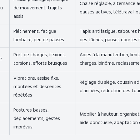
Chaise réglable, alternance 
au
de mouvement, trajets
pauses actives, télétravail pa
assis
Piétinement, fatigue
Tapis antifatigue, tabouret 
lombaire, peu de pauses
des tâches, pauses courtes r
Port de charges, flexions,
Aides à la manutention, limi
e
torsions, efforts brusques
charges, binôme, reclassem
Vibrations, assise fixe,
Réglage du siège, coussin a
montées et descentes
planifiées, réduction des to
répétées
Postures basses,
Mobilier à hauteur, organisa
déplacements, gestes
aide ponctuelle, adaptation 
imprévus