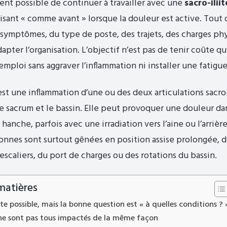
vent possible de continuer à travailler avec une
sacro-iliit
isant « comme avant » lorsque la douleur est active. Tou
s symptômes, du type de poste, des trajets, des charges phy
dapter l’organisation. L’objectif n’est pas de tenir coûte q
emploi sans aggraver l’inflammation ni installer une fatigu
 est une inflammation d’une ou des deux articulations sacro
le sacrum et le bassin. Elle peut provoquer une douleur da
a hanche, parfois avec une irradiation vers l’aine ou l’arrière
onnes sont surtout gênées en position assise prolongée, d’
escaliers, du port de charges ou des rotations du bassin.
matières
ste possible, mais la bonne question est « à quelles conditions ? 
 ne sont pas tous impactés de la même façon