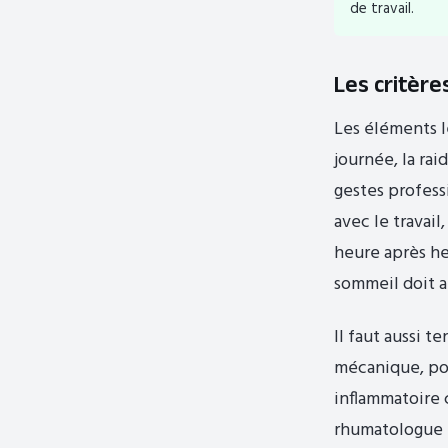
de travail.
Les critère
Les éléments le
journée, la rai
gestes profess
avec le travail
heure après h
sommeil doit a
Il faut aussi t
mécanique, pos
inflammatoire 
rhumatologue e