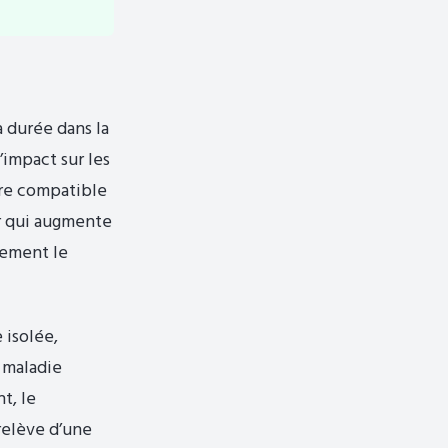
sa durée dans la
l’impact sur les
tre compatible
ur qui augmente
tement le
 isolée,
 maladie
t, le
relève d’une