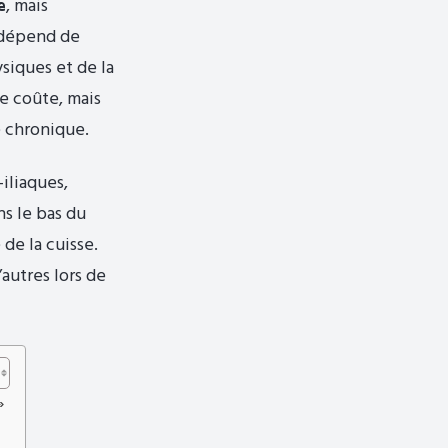
e
, mais
t dépend de
siques et de la
ue coûte, mais
e chronique.
-iliaques,
ns le bas du
 de la cuisse.
autres lors de
»