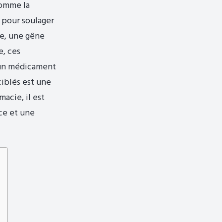
comme la
 pour soulager
le, une gêne
e, ces
 un médicament
ciblés est une
acie, il est
ce et une