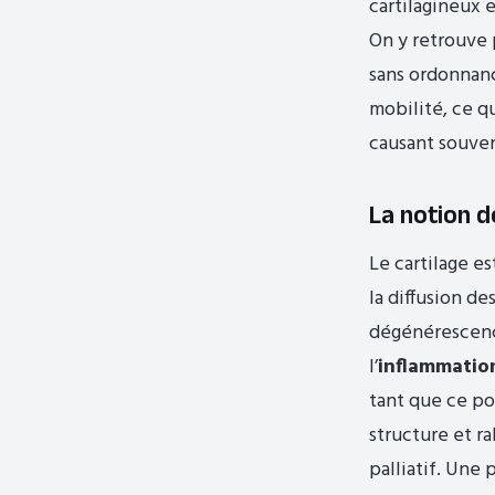
cartilagineux 
On y retrouve
sans ordonnance
mobilité, ce q
causant souven
La notion d
Le cartilage e
la diffusion de
dégénérescence
l’
inflammatio
tant que ce poi
structure et ra
palliatif. Une 