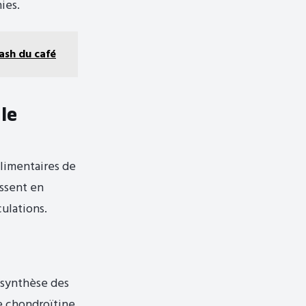
ies.
ash du café
 le
limentaires de
issent en
ulations.
a synthèse des
de chondroïtine