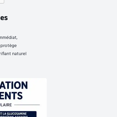
les
immédiat,
r protège
rifiant naturel