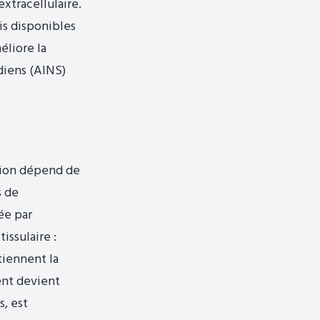
xtracellulaire.
ois disponibles
éliore la
diens (AINS)
ition dépend de
s de
ée par
issulaire :
tiennent la
ment devient
s, est