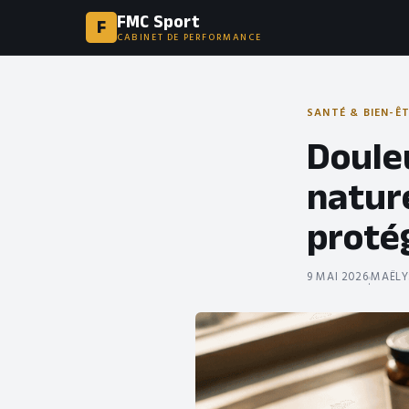
FMC Sport
F
CABINET DE PERFORMANCE
SANTÉ & BIEN-Ê
Douleu
nature
protég
9 MAI 2026
MAËLY
·