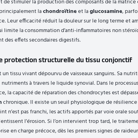
et de stimuler la production des composants de la matrice e
 principalement la
chondroïtine
et la
glucosamine
, parf
. Leur efficacité réduit la douleur sur le long terme et am
ui limite la consommation d’anti-inflammatoires non stéroï
t des effets secondaires digestifs.
e protection structurelle du tissu conjonctif
st un tissu vivant dépourvu de vaisseaux sanguins. Sa nutr
s nutriments à travers le liquide synovial. Dans le processu
, la capacité de réparation des chondrocytes est dépass
n
chronique. Il existe un seuil physiologique de résilience t
nt n’est pas franchi, les actifs apportés par voie orale sou
lentissent l’érosion. Si l’on intervient trop tard, le traite
prise en charge précoce, dès les premiers signes de raideur