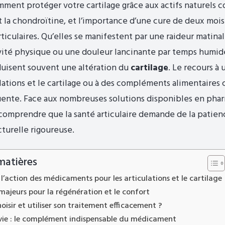
ent protéger votre cartilage grâce aux actifs naturels 
 la chondroïtine, et l’importance d’une cure de deux mois
rticulaires. Qu’elles se manifestent par une raideur matina
ivité physique ou une douleur lancinante par temps humid
duisent souvent une altération du
cartilage
. Le recours à
ulations et le cartilage ou à des compléments alimentaires 
uente. Face aux nombreuses solutions disponibles en pharm
comprendre que la santé articulaire demande de la patien
turelle rigoureuse.
matières
’action des médicaments pour les articulations et le cartilage
 majeurs pour la régénération et le confort
sir et utiliser son traitement efficacement ?
vie : le complément indispensable du médicament