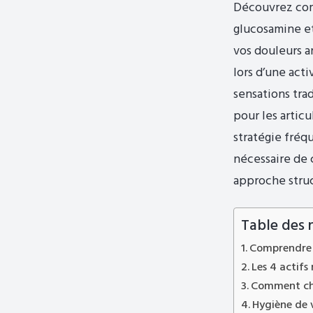
Découvrez comm
glucosamine et
vos douleurs a
lors d’une act
sensations tra
pour les artic
stratégie fréq
nécessaire de 
approche struc
Table des 
Comprendre l
Les 4 actifs
Comment choi
Hygiène de 