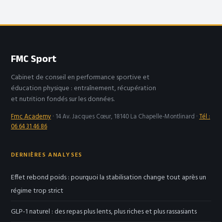
s’entraîner sans
matériel
FMC Sport
Cabinet de conseil en performance sportive et
éducation physique : entraînement, récupération
et nutrition fondés sur les données.
Fmc Academy
·
14 Av. Jacques Cœur, 18140 La Chapelle-Montlinard
·
Tél :
06 64 31 46 86
DERNIÈRES ANALYSES
Effet rebond poids : pourquoi la stabilisation change tout après un
régime trop strict
GLP-1 naturel : des repas plus lents, plus riches et plus rassasiants