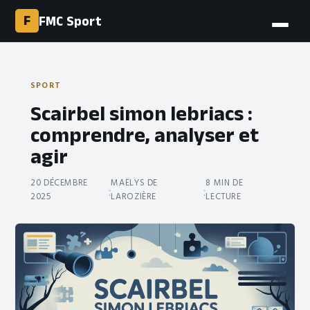
F
FMC Sport
SPORT
Scairbel simon lebriacs :
comprendre, analyser et
agir
20 DÉCEMBRE
MAËLYS DE
8 MIN DE
·
·
2025
LAROZIÈRE
LECTURE