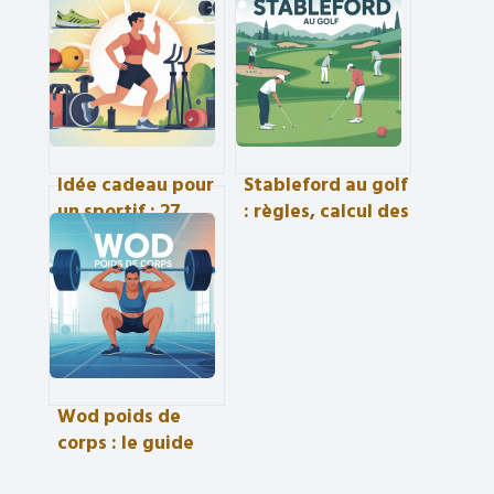
Idée cadeau pour
Stableford au golf
un sportif : 27
: règles, calcul des
pistes utiles et
points et
vraiment
stratégie simple
motivantes
Wod poids de
corps : le guide
complet pour