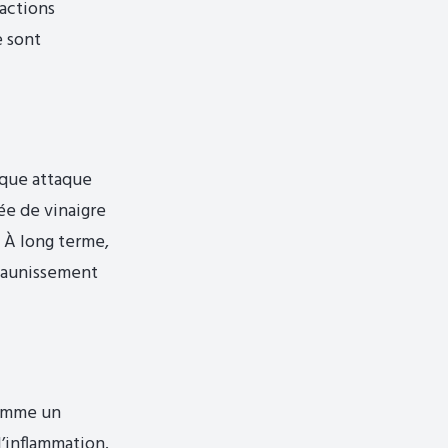
éactions
e sont
ique attaque
ée de vinaigre
 À long terme,
 jaunissement
comme un
l’inflammation.