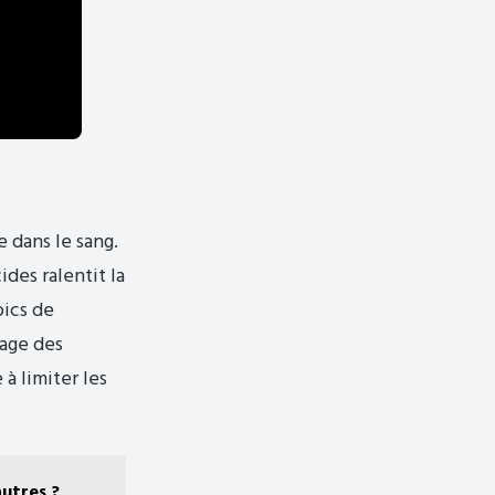
 dans le sang.
des ralentit la
pics de
kage des
 à limiter les
autres ?