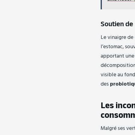
Soutien de 
Le vinaigre de
l’estomac, sou
apportant une a
décomposition 
visible au fon
des
probiotiq
Les incon
consomm
Malgré ses vert