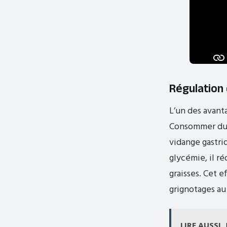
Régulation 
L’un des avant
Consommer du v
vidange gastri
glycémie, il ré
graisses. Cet e
grignotages au
LIRE AUSSI