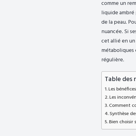
comme un remèd
liquide ambré p
de la peau. Po
nuancée. Si se
cet allié en u
métaboliques e
régulière.
Table des 
Les bénéfices
Les inconvén
Comment con
Synthèse des
Bien choisir 