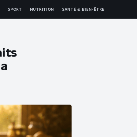
SPORT
NUTRITION
SANTÉ & BIEN-ÊTRE
aits
la