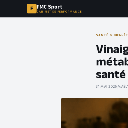
FMC Sport
F
CABINET DE PERFORMANCE
SANTÉ & BIEN-Ê
Vinaig
métab
santé
31 MAI 2026
MAËLY
·