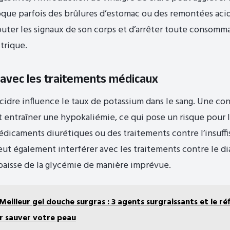
oque parfois des brûlures d’estomac ou des remontées acide
outer les signaux de son corps et d’arrêter toute consomm
trique.
 avec les traitements médicaux
 cidre influence le taux de potassium dans le sang. Une c
 entraîner une hypokaliémie, ce qui pose un risque pour 
dicaments diurétiques ou des traitements contre l’insuff
peut également interférer avec les traitements contre le d
baisse de la glycémie de manière imprévue.
Meilleur gel douche surgras : 3 agents surgraissants et le réf
ur sauver votre peau