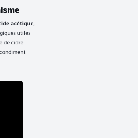
anisme
cide acétique
,
giques utiles
e de cidre
n condiment