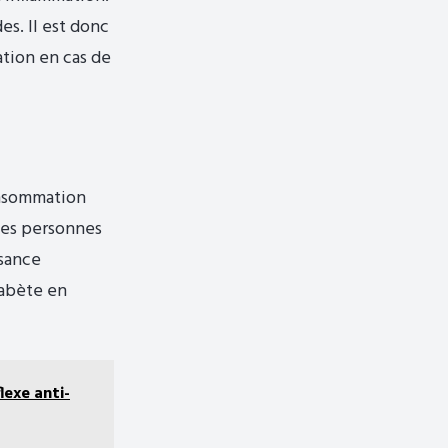
s. Il est donc
ation en cas de
onsommation
les personnes
isance
iabète en
lexe anti-