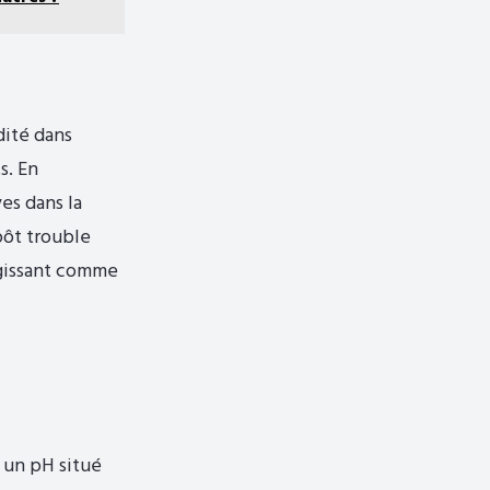
dité dans
s. En
ves dans la
pôt trouble
 agissant comme
c un pH situé