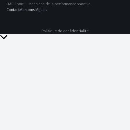
FMC Sport — ingénierie de la performance sportive.
Contact
Mentions légales
Politique de confidentialité
Retour
en
haut