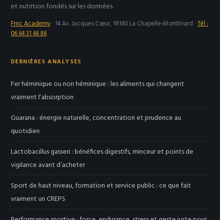
et nutrition fondés sur les données.
Fmc Academy
·
14 Av. Jacques Cœur, 18140 La Chapelle-Montlinard
·
Tél :
06 64 31 46 86
DERNIÈRES ANALYSES
Fer héminique ou non héminique : les aliments qui changent
vraiment l’absorption
Guarana : énergie naturelle, concentration et prudence au
quotidien
Lactobacillus gasseri : bénéfices digestifs, minceur et points de
vigilance avant d’acheter
Sport de haut niveau, formation et service public : ce que fait
vraiment un CREPS
Performance sportive : force, endurance, stress et geste juste pour