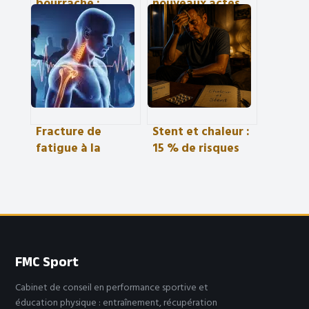
bourrache :
nouveaux actes
bienfaits,
aide-soignant en
différences et
pdf comment y
usages pour votre
voir clair
santé
Fracture de
Stent et chaleur :
fatigue à la
15 % de risques
cheville : 6 à 12
cardiaques en
semaines de
plus et les gestes
repos pour une
pour se protéger
reprise sans
récidive
FMC Sport
Cabinet de conseil en performance sportive et
éducation physique : entraînement, récupération