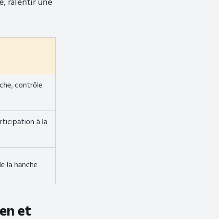
, ralentir une
che, contrôle
rticipation à la
de la hanche
ien et