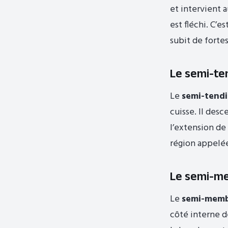
et intervient 
est fléchi. C’e
subit de fortes
Le semi-te
Le
semi-tend
cuisse. Il desc
l’extension de 
région appelée
Le semi-m
Le
semi-mem
côté interne de