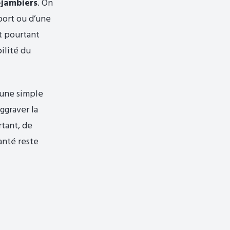
-jambiers
. On
port ou d’une
t pourtant
bilité du
 une simple
ggraver la
tant, de
anté reste