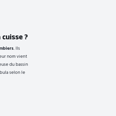
 cuisse ?
ambiers
. Ils
Leur nom vient
seuse du bassin
ibula selon le