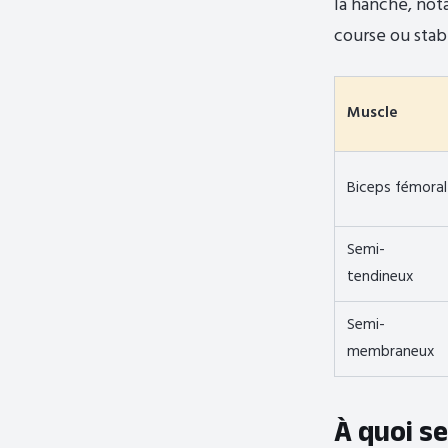
la hanche, not
course ou stab
Muscle
Biceps fémoral
Semi-
tendineux
Semi-
membraneux
À quoi se