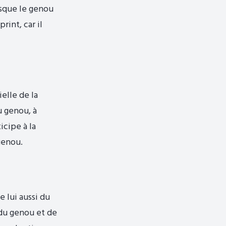
rsque le genou
rint, car il
ielle de la
u genou, à
icipe à la
genou.
e lui aussi du
 du genou et de